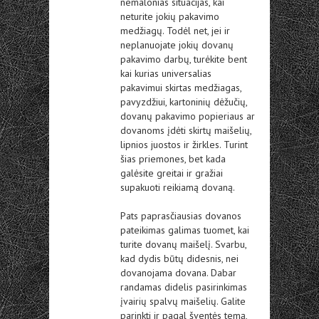
nemalonias situacijas, kai
neturite jokių pakavimo
medžiagų. Todėl net, jei ir
neplanuojate jokių dovanų
pakavimo darbų, turėkite bent
kai kurias universalias
pakavimui skirtas medžiagas,
pavyzdžiui, kartoninių dėžučių,
dovanų pakavimo popieriaus ar
dovanoms įdėti skirtų maišelių,
lipnios juostos ir žirkles. Turint
šias priemones, bet kada
galėsite greitai ir gražiai
supakuoti reikiamą dovaną.
Pats paprasčiausias dovanos
pateikimas galimas tuomet, kai
turite dovanų maišelį. Svarbu,
kad dydis būtų didesnis, nei
dovanojama dovana. Dabar
randamas didelis pasirinkimas
įvairių spalvų maišelių. Galite
parinkti ir pagal šventės temą,