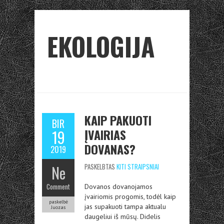
EKOLOGIJA
KAIP PAKUOTI
BIR
ĮVAIRIAS
19
DOVANAS?
2019
Ne
PASKELBTAS
KITI STRAIPSNIAI
Comment
Dovanos dovanojamos
įvairiomis progomis, todėl kaip
paskelbė
jas supakuoti tampa aktualu
Juozas
daugeliui iš mūsų. Didelis