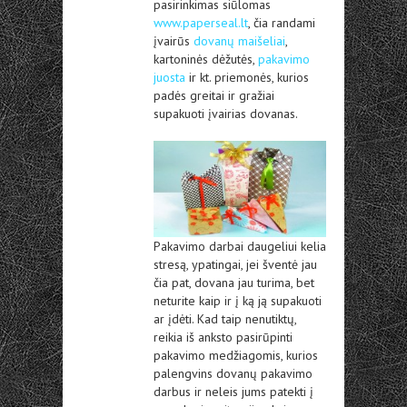
pasirinkimas siūlomas
www.paperseal.lt
, čia randami
įvairūs
dovanų maišeliai
,
kartoninės dėžutės,
pakavimo
juosta
ir kt. priemonės, kurios
padės greitai ir gražiai
supakuoti įvairias dovanas.
Pakavimo darbai daugeliui kelia
stresą, ypatingai, jei šventė jau
čia pat, dovana jau turima, bet
neturite kaip ir į ką ją supakuoti
ar įdėti. Kad taip nenutiktų,
reikia iš anksto pasirūpinti
pakavimo medžiagomis, kurios
palengvins dovanų pakavimo
darbus ir neleis jums patekti į