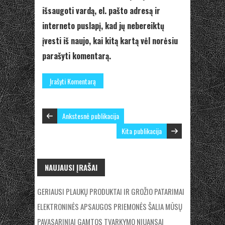
išsaugoti vardą, el. pašto adresą ir
interneto puslapį, kad jų nebereiktų
įvesti iš naujo, kai kitą kartą vėl norėsiu
parašyti komentarą.
Ankstesnė publikacija
Kita publikacija
NAUJAUSI ĮRAŠAI
GERIAUSI PLAUKŲ PRODUKTAI IR GROŽIO PATARIMAI
ELEKTRONINĖS APSAUGOS PRIEMONĖS ŠALIA MŪSŲ
PAVASARINIAI GAMTOS TVARKYMO NIUANSAI