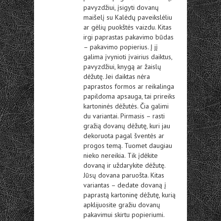
pavyzdžiui, įsigyti dovanų
maišelį su Kalėdų paveikslėliu
ar gėlių puokštės vaizdu. Kitas
irgi paprastas pakavimo būdas
– pakavimo popierius. Į jį
galima įvynioti įvairius daiktus,
pavyzdžiui, knygą ar žaislų
dėžutę. Jei daiktas nėra
paprastos formos ar reikalinga
papildoma apsauga, tai prireiks
kartoninės dėžutės. Čia galimi
du variantai. Pirmasis – rasti
gražią dovanų dėžutę, kuri jau
dekoruota pagal šventės ar
progos temą. Tuomet daugiau
nieko nereikia. Tik įdėkite
dovaną ir uždarykite dėžutę.
Jūsų dovana paruošta. Kitas
variantas – dedate dovaną į
paprastą kartoninę dėžutę, kurią
apklijuosite gražiu dovanų
pakavimui skirtu popieriumi.