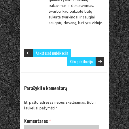
pakavimas ir dekoravimas.
Svarbu, kad pakuotė būtų
sukurta tvarkingai ir saugiai
saugotų dovaną, kuri yra viduje.
Ankstesnė publikacija
Kita publikacija
Parašykite komentarą
El. pašto adresas nebus skelbiamas.
Būtini
laukeliai pažymėti
*
Komentaras
*