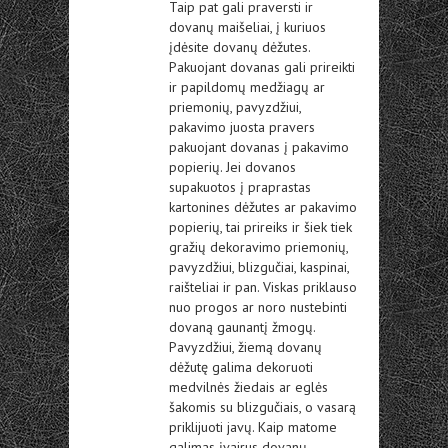
Taip pat gali praversti ir
dovanų maišeliai, į kuriuos
įdėsite dovanų dėžutes.
Pakuojant dovanas gali prireikti
ir papildomų medžiagų ar
priemonių, pavyzdžiui,
pakavimo juosta pravers
pakuojant dovanas į pakavimo
popierių. Jei dovanos
supakuotos į praprastas
kartonines dėžutes ar pakavimo
popierių, tai prireiks ir šiek tiek
gražių dekoravimo priemonių,
pavyzdžiui, blizgučiai, kaspinai,
raišteliai ir pan. Viskas priklauso
nuo progos ar noro nustebinti
dovaną gaunantį žmogų.
Pavyzdžiui, žiemą dovanų
dėžutę galima dekoruoti
medvilnės žiedais ar eglės
šakomis su blizgučiais, o vasarą
priklijuoti javų. Kaip matome
galimas įvairus dovanų