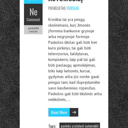
Ne
PASKELBTAS
VERSLAS
Comment
Kreditai tai yra pinigų
skolinimasis, kurį žmonės
paskelbė
įformina bankuose grynoje
Juozas
arba negrynoje formoje.
Paskolos tikslas gali būti bet
kuris pirkinys, tai gali būti
televizorius, šaldytuvas,
kompiuteris, taip pat tai gali
būti paslaugų apmokėjimas,
toks kaip kelionės, kursai,
gydymas arba jūs norite gauti
pinigus tam, kad išspręstumėte
savo kasdieninius rūpesčius.
Paskolos gali būti tikslinės arba
netikslinės,…
Read More
Tags:
paskola uzstatant automobili