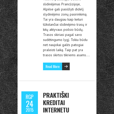
slidinėjimas Prancūzijoje,
Alpėse gali pasiūlyti didelį
slydinėjimo zonų pasirinkimą.
Tai yra daugiau kaip keturi
tūkstančiai slidinėjimo trasų ir
kitų aktyvaus poilsio būdų.
Trasos skiriasi pagal savo
sudėtingumo lygį. Tokiu būdu
net naujokai galės patogiai
praleisti laiką. Taip pat yra
trasos skirtos tikriems asams….
Read More
PRAKTIŠKI
RGP
KREDITAI
24
INTERNETU
2015