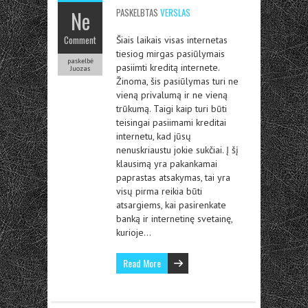
Ne
PASKELBTAS
VERSLAS
Comment
Šiais laikais visas internetas
tiesiog mirgas pasiūlymais
paskelbė
pasiimti kreditą internete.
Juozas
Žinoma, šis pasiūlymas turi ne
vieną privalumą ir ne vieną
trūkumą. Taigi kaip turi būti
teisingai pasiimami kreditai
internetu, kad jūsų
nenuskriaustu jokie sukčiai. Į šį
klausimą yra pakankamai
paprastas atsakymas, tai yra
visų pirma reikia būti
atsargiems, kai pasirenkate
banką ir internetinę svetainę,
kurioje…
Read More