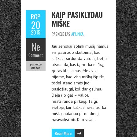
KAIP PASIKLYDAU
RGP
MIŠKE
20
2015
PASKELBTAS
APLINKA
Ne
Jau senokai aplink mūsų namus
vis pasirodo skelbimai, kad
Comment
kažkas parduoda valdas, bet ar
atsiranda, kas tą perka mišką,
paskelbė
Juozas
geras klausimas. Mes vis
bijome, kad visą mišką išpirks,
todėl stengiamės juo
pasidžiaugti, kol dar galima.
Deja ( o gal – valio),
neatsiranda pirkėjų. Taigi,
vietoje, kur kažkas neva perka
mišką, nutariau pirmadienį
pasivaikščioti. Kuo visa…
Read More