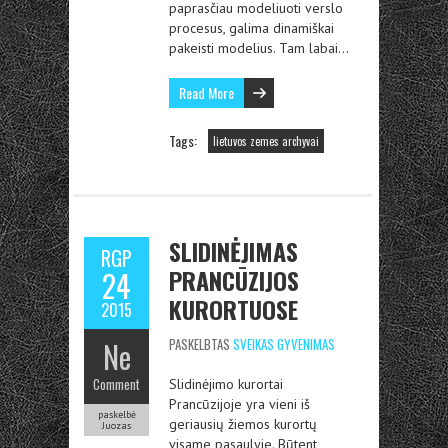
paprasčiau modeliuoti verslo
procesus, galima dinamiškai
pakeisti modelius. Tam labai…
Read More
Tags:
lietuvos zemes archyvai
SLIDINĖJIMAS
RGP
PRANCŪZIJOS
24
KURORTUOSE
2015
Ne
PASKELBTAS
SVEIKAS GYVENIMAS
Comment
Slidinėjimo kurortai
Prancūzijoje yra vieni iš
paskelbė
geriausių žiemos kurortų
Juozas
visame pasaulyje. Būtent