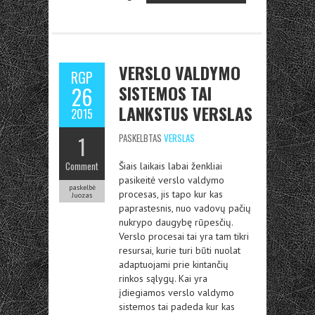
VERSLO VALDYMO
RGP
SISTEMOS TAI
26
LANKSTUS VERSLAS
2015
1
PASKELBTAS
VERSLAS
Comment
Šiais laikais labai ženkliai
pasikeitė verslo valdymo
paskelbė
procesas, jis tapo kur kas
Juozas
paprastesnis, nuo vadovų pačių
nukrypo daugybę rūpesčių.
Verslo procesai tai yra tam tikri
resursai, kurie turi būti nuolat
adaptuojami prie kintančių
rinkos sąlygų. Kai yra
įdiegiamos verslo valdymo
sistemos tai padeda kur kas