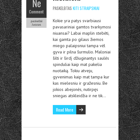
Ne
PASKELBTAS
KITI STRAIPSNIAI
Comment
Kokie yra patys svarbiausi
paskelbė
Juozas
pavasariniai gamtos tvarkymosi
niuansai? Labai maplin stebėti,
kai gamta po gilaus žiemos
miego palaipsniui tampa vėl
gyva ir pilna šurmulio. Maloniai
šilti ir širdį džiuginantys saulės
spinduliai kaip mat pakelia
nuotaiką. Tokiu atveju,
gyvenimas kaip mat tampa kur
kas mielesniu ir gražesniu. Be
jokios abejonės, nutirpęs
sniegas atskleidžia ir ne tik…
Read More