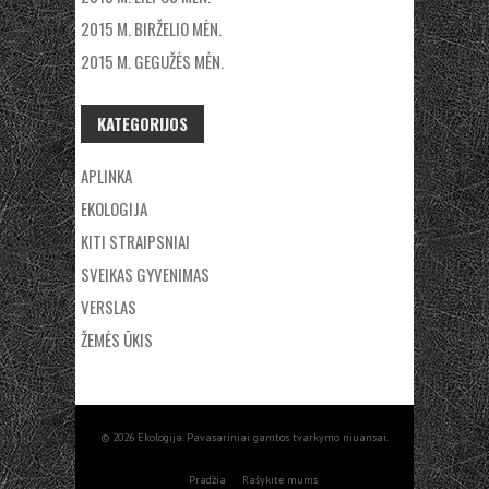
2015 M. BIRŽELIO MĖN.
2015 M. GEGUŽĖS MĖN.
KATEGORIJOS
APLINKA
EKOLOGIJA
KITI STRAIPSNIAI
SVEIKAS GYVENIMAS
VERSLAS
ŽEMĖS ŪKIS
© 2026 Ekologija. Pavasariniai gamtos tvarkymo niuansai.
Pradžia
Rašykite mums