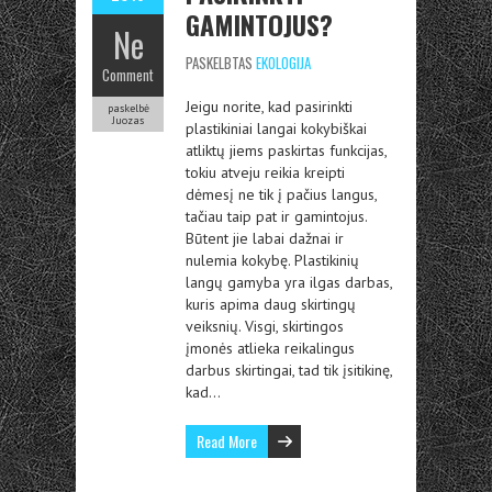
GAMINTOJUS?
Ne
PASKELBTAS
EKOLOGIJA
Comment
Jeigu norite, kad pasirinkti
paskelbė
Juozas
plastikiniai langai kokybiškai
atliktų jiems paskirtas funkcijas,
tokiu atveju reikia kreipti
dėmesį ne tik į pačius langus,
tačiau taip pat ir gamintojus.
Būtent jie labai dažnai ir
nulemia kokybę. Plastikinių
langų gamyba yra ilgas darbas,
kuris apima daug skirtingų
veiksnių. Visgi, skirtingos
įmonės atlieka reikalingus
darbus skirtingai, tad tik įsitikinę,
kad…
Read More