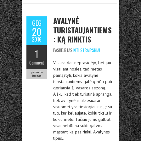
AVALYNĖ
GEG
TURISTAUJANTIEMS
20
: KĄ RINKTIS
2016
1
PASKELBTAS
KITI STRAIPSNIAI
Comment
Vasara dar neprasidėjo, bet jau
visai ant nosies, tad metas
paskelbė
pamąstyti, kokia avalynė
Juozas
turistaujantiems galėtų būti pati
geriausia šį vasaros sezoną.
Aišku, kad tiek turistinė apranga,
tiek avalynė ir aksesuarai
visuomet yra tiesiogiai susiję su
tuo, kur keliaujate, kokiu tikslu ir
kokiu metu. Tačiau jums galbūt
visai nebūtina sukti galvos
mąstant, ką pasirinkti. Avalynės
tipus…