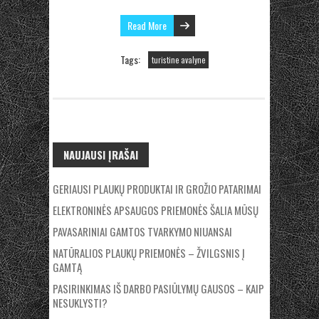
Read More
Tags:
turistine avalyne
NAUJAUSI ĮRAŠAI
GERIAUSI PLAUKŲ PRODUKTAI IR GROŽIO PATARIMAI
ELEKTRONINĖS APSAUGOS PRIEMONĖS ŠALIA MŪSŲ
PAVASARINIAI GAMTOS TVARKYMO NIUANSAI
NATŪRALIOS PLAUKŲ PRIEMONĖS – ŽVILGSNIS Į
GAMTĄ
PASIRINKIMAS IŠ DARBO PASIŪLYMŲ GAUSOS – KAIP
NESUKLYSTI?