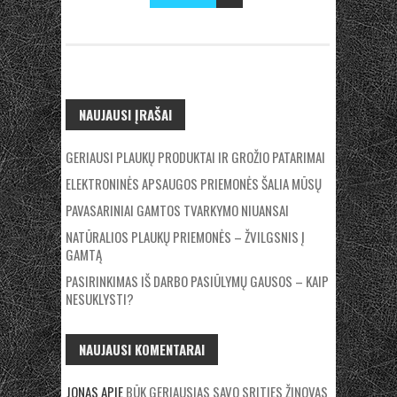
NAUJAUSI ĮRAŠAI
GERIAUSI PLAUKŲ PRODUKTAI IR GROŽIO PATARIMAI
ELEKTRONINĖS APSAUGOS PRIEMONĖS ŠALIA MŪSŲ
PAVASARINIAI GAMTOS TVARKYMO NIUANSAI
NATŪRALIOS PLAUKŲ PRIEMONĖS – ŽVILGSNIS Į
GAMTĄ
PASIRINKIMAS IŠ DARBO PASIŪLYMŲ GAUSOS – KAIP
NESUKLYSTI?
NAUJAUSI KOMENTARAI
JONAS
APIE
BŪK GERIAUSIAS SAVO SRITIES ŽINOVAS