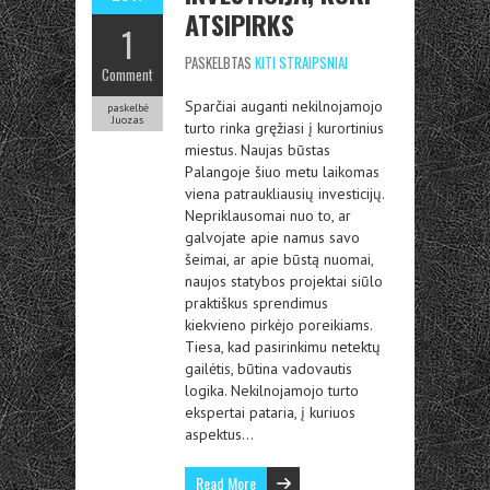
ATSIPIRKS
1
PASKELBTAS
KITI STRAIPSNIAI
Comment
Sparčiai auganti nekilnojamojo
paskelbė
Juozas
turto rinka gręžiasi į kurortinius
miestus. Naujas būstas
Palangoje šiuo metu laikomas
viena patraukliausių investicijų.
Nepriklausomai nuo to, ar
galvojate apie namus savo
šeimai, ar apie būstą nuomai,
naujos statybos projektai siūlo
praktiškus sprendimus
kiekvieno pirkėjo poreikiams.
Tiesa, kad pasirinkimu netektų
gailėtis, būtina vadovautis
logika. Nekilnojamojo turto
ekspertai pataria, į kuriuos
aspektus…
Read More