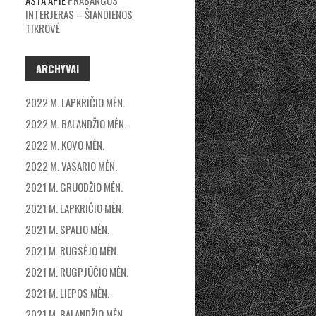
ASTA
APIE
PRABANGUS
INTERJERAS – ŠIANDIENOS
TIKROVĖ
ARCHYVAI
2022 M. LAPKRIČIO MĖN.
2022 M. BALANDŽIO MĖN.
2022 M. KOVO MĖN.
2022 M. VASARIO MĖN.
2021 M. GRUODŽIO MĖN.
2021 M. LAPKRIČIO MĖN.
2021 M. SPALIO MĖN.
2021 M. RUGSĖJO MĖN.
2021 M. RUGPJŪČIO MĖN.
2021 M. LIEPOS MĖN.
2021 M. BALANDŽIO MĖN.