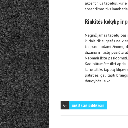
akcentinius tapetus, kurie 
sprendimas tiks kambariam
Rinkitės kokybę ir 
Neginčijamas tapetų pasi
kuriais džiaugsitės ne vi
čia parduodami žinomų diza
dizaino ir raštų pasiūla at
Nepamirškite pasidomėti, 
Kad būtumėte tikri apdail
kurie atliks tapetų klija
patirties, gali tapti brang
daugybės laiko.
Ankstesnė publikacija