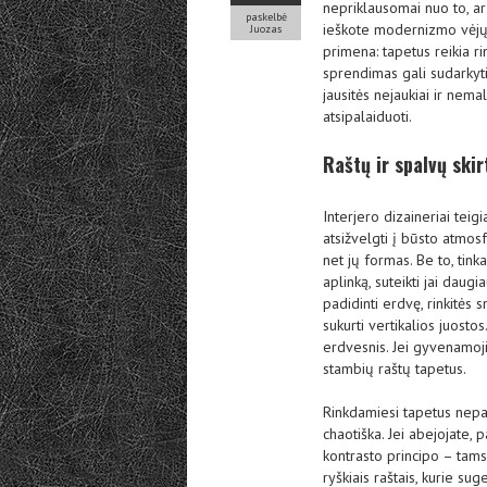
nepriklausomai nuo to, ar
paskelbė
ieškote modernizmo vėjų. 
Juozas
primena: tapetus reikia ri
sprendimas gali sudarkyti
jausitės nejaukiai ir nemal
atsipalaiduoti.
Raštų ir spalvų ski
Interjero dizaineriai teig
atsižvelgti į būsto atmos
net jų formas. Be to, tin
aplinką, suteikti jai daugi
padidinti erdvę, rinkitės 
sukurti vertikalios juosto
erdvesnis. Jei gyvenamoji 
stambių raštų tapetus.
Rinkdamiesi tapetus nepam
chaotiška. Jei abejojate, p
kontrasto principo – tams
ryškiais raštais, kurie s