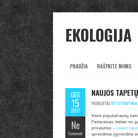
EKOLOGIJA
PRADŽIA
RAŠYKITE MUMS
NAUJOS TAPETŲ
GEG
15
PASKELBTAS
KITI STRAIPSNIAI
2017
Viena populiariausių nam
Ne
Pastaraisiais metais vis 
privalumus –
naujos tape
Comment
sprendimai įgyvendina orig