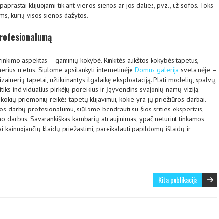
paprastai klijuojami tik ant vienos sienos ar jos dalies, pvz., už sofos. Toks
s, kurių visos sienos dažytos.
profesionalumą
rinkimo aspektas – gaminių kokybė. Rinkitės aukštos kokybės tapetus,
enerius metus. Siūlome apsilankyti internetinėje
Domus galerija
svetainėje –
inerių tapetai, užtikrinantys ilgalaikę eksploataciją. Plati modelių, spalvų,
itiks individualius pirkėjų poreikius ir įgyvendins svajonių namų viziją.
kokių priemonių reikės tapetų klijavimui, kokie yra jų priežiūros darbai.
os darbų profesionalumu, siūlome bendrauti su šios srities ekspertais,
vimo darbus. Savarankiškas kambarių atnaujinimas, ypač neturint tinkamos
iai kainuojančių klaidų priežastimi, pareikalauti papildomų išlaidų ir
Kita publikacija