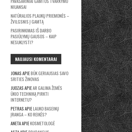
PAVASARINIAI GAMTOS TVARKYMO
NIUANSAI
NATŪRALIOS PLAUKŲ PRIEMONĖS –
ŽVILGSNIS Į GAMTĄ
PASIRINKIMAS IŠ DARBO
PASIŪLYMŲ GAUSOS – KAIP
NESUKLYSTI?
NAUJAUSI KOMENTARAI
JONAS
APIE
BŪK GERIAUSIAS SAVO
SRITIES ŽINOVAS
JUOZAS
APIE
AR GALIMA ŽEMĖS
ŪKIO TECHNIKĄ PIRKTI
INTERNETU?
PETRAS
APIE
LAUKO BASEINŲ
ĮRANGA – KO REIKĖS?
ANETA
APIE
KOSMETOLOGĖ