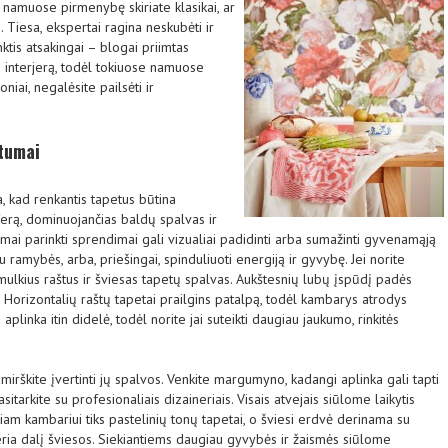
 namuose pirmenybę skiriate klasikai, ar
Tiesa, ekspertai ragina neskubėti ir
nktis atsakingai – blogai priimtas
 interjerą, todėl tokiuose namuose
oniai, negalėsite pailsėti ir
rtumai
ia, kad renkantis tapetus būtina
ferą, dominuojančias baldų spalvas ir
kamai parinkti sprendimai gali vizualiai padidinti arba sumažinti gyvenamąją
au ramybės, arba, priešingai, spinduliuoti energiją ir gyvybę. Jei norite
smulkius raštus ir šviesas tapetų spalvas. Aukštesnių lubų įspūdį padės
s. Horizontalių raštų tapetai prailgins patalpą, todėl kambarys atrodys
aplinka itin didelė, todėl norite jai suteikti daugiau jaukumo, rinkitės
irškite įvertinti jų spalvos. Venkite margumyno, kadangi aplinka gali tapti
asitarkite su profesionaliais dizaineriais. Visais atvejais siūlome laikytis
iam kambariui tiks pastelinių tonų tapetai, o šviesi erdvė derinama su
ugeria dalį šviesos. Siekiantiems daugiau gyvybės ir žaismės siūlome