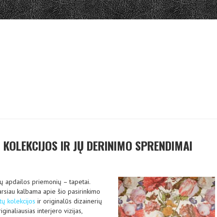
 KOLEKCIJOS IR JŲ DERINIMO SPRENDIMAI
ų apdailos priemonių – tapetai.
garsiau kalbama apie šio pasirinkimo
tų kolekcijos
ir originalūs dizainerių
inaliausias interjero vizijas,