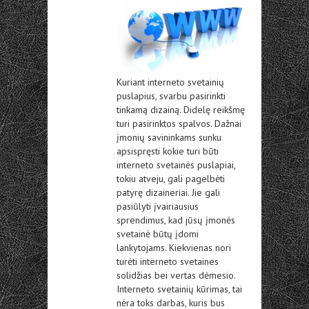
Kuriant interneto svetainių
puslapius, svarbu pasirinkti
tinkamą dizainą. Didelę reikšmę
turi pasirinktos spalvos. Dažnai
įmonių savininkams sunku
apsispręsti kokie turi būti
interneto svetainės puslapiai,
tokiu atveju, gali pagelbėti
patyrę dizaineriai. Jie gali
pasiūlyti įvairiausius
sprendimus, kad jūsų įmonės
svetainė būtų įdomi
lankytojams. Kiekvienas nori
turėti interneto svetaines
solidžias bei vertas dėmesio.
Interneto svetainių kūrimas, tai
nėra toks darbas, kuris bus