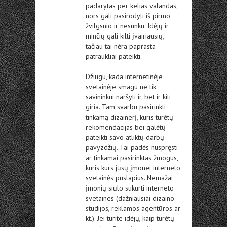
padarytas per kelias valandas,
nors gali pasirodyti iš pirmo
žvilgsnio ir nesunku. Idėjų ir
minčių gali kilti įvairiausių,
tačiau tai nėra paprasta
patraukliai pateikti.
Džiugu, kada internetinėje
svetainėje smagu ne tik
savininkui naršyti ir, bet ir kiti
giria. Tam svarbu pasirinkti
tinkamą dizainerį, kuris turėtų
rekomendacijas bei galėtų
pateikti savo atliktų darbų
pavyzdžių. Tai padės nuspręsti
ar tinkamai pasirinktas žmogus,
kuris kurs jūsų įmonei interneto
svetainės puslapius. Nemažai
įmonių siūlo sukurti interneto
svetaines (dažniausiai dizaino
studijos, reklamos agentūros ar
kt.). Jei turite idėjų, kaip turėtų