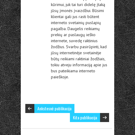
kūrimui, juk tai turi didelę įtaką
jūsų įmonės įvaizdžiui. Būsimi
klientai gali jus rasti būtent
interneto svetainių puslapių
pagalba. Daugelis reikiamų
prekių ar paslaugų ieško
internete, suvedę raktinius
žodžius. Svarbu pasirūpinti, kad
jūsų internetinėje svetainėje
būtų reikiami raktiniai žodžiais,
tokiu atveju informaciją apie jus
bus pateikiama interneto
paieškoje.
Ankstesnė publikacija
Kita publikacija