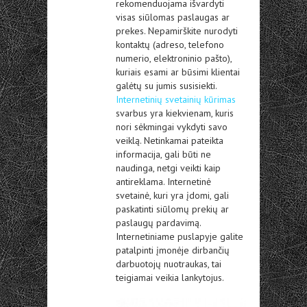
rekomenduojama išvardyti
visas siūlomas paslaugas ar
prekes. Nepamirškite nurodyti
kontaktų (adreso, telefono
numerio, elektroninio pašto),
kuriais esami ar būsimi klientai
galėtų su jumis susisiekti.
Internetinių svetainių kūrimas
svarbus yra kiekvienam, kuris
nori sėkmingai vykdyti savo
veiklą. Netinkamai pateikta
informacija, gali būti ne
naudinga, netgi veikti kaip
antireklama. Internetinė
svetainė, kuri yra įdomi, gali
paskatinti siūlomų prekių ar
paslaugų pardavimą.
Internetiniame puslapyje galite
patalpinti įmonėje dirbančių
darbuotojų nuotraukas, tai
teigiamai veikia lankytojus.