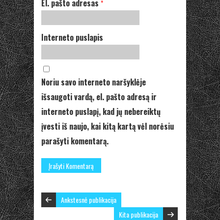
El. pašto adresas
*
Interneto puslapis
Noriu savo interneto naršyklėje
išsaugoti vardą, el. pašto adresą ir
interneto puslapį, kad jų nebereiktų
įvesti iš naujo, kai kitą kartą vėl norėsiu
parašyti komentarą.
Ankstesnė publikacija
Kita publikacija