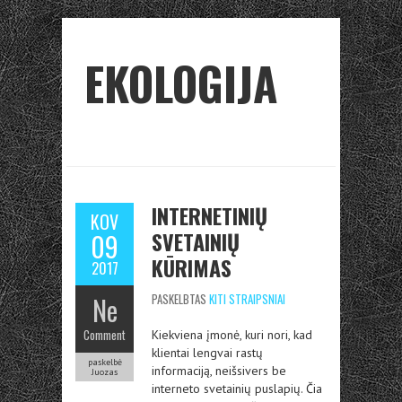
EKOLOGIJA
INTERNETINIŲ
KOV
SVETAINIŲ
09
KŪRIMAS
2017
Ne
PASKELBTAS
KITI STRAIPSNIAI
Comment
Kiekviena įmonė, kuri nori, kad
klientai lengvai rastų
paskelbė
informaciją, neišsivers be
Juozas
interneto svetainių puslapių. Čia