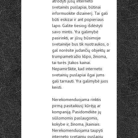
atrodyti jūsų interneto
svetainės puslapiai, būtinai
informuokite dizainerį. Tai gali
būti eskizai ir ant popieriaus
lapo. Galite tiesiog išdėstyti
savo mintis. Yra galimybė
pasirinkti, ar jūsų būsimoje
svetainėje bus tik nuotraukos, o
gal norėsite judančių objektų ar
trumpametražio klipo, žinoma,
tai turės įtakos kainai.
Nepamirškite, kad interneto
svetainių puslapiai ilgai jums
gali tarnauti. Yra galimybė juos
keisti.
Nerekomenduojama rinktis
pirmą pasitaikiusį kūrėją ar
kompaniją. Pasidomėkite jų
siūlomomis paslaugomis,
kokybe ir, žinoma, įkainiais.
Nerekomenduojama taupyti
interneto svetainių puslapių