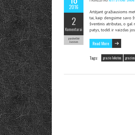
2016
Artėjant gražiausioms me
2
tai, kaip dengsime savo š
šventinis atributas, o ga
Komentarai
patys, todėl ir vaizdas j
paskelbė
Juozas
Read More
Tags:
grazio lekstes
grazios