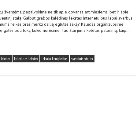
tų šventėms, pagalvokime ne tik apie dovanas artimiesiems, bet ir apie
ventinį stalą. Galbūt gražios kalėdinės lekstes internetu bus labai svarbus
l mums reikės prasimerkti dailią eglutės šaką? Kalėdas organizuosime
ose galės būti toks, kokio norėsime. Tad štai jums keletas patarimų, kaip…
 lekstes
kaledines lekstes
leksciu komplektas
sventinis stalas