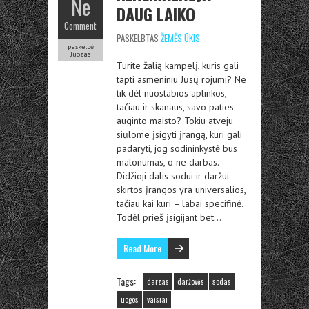
Ne
DAUG LAIKO
Comment
PASKELBTAS
ŽEMĖS ŪKIS
paskelbė
Juozas
Turite žalią kampelį, kuris gali
tapti asmeniniu Jūsų rojumi? Ne
tik dėl nuostabios aplinkos,
tačiau ir skanaus, savo paties
auginto maisto? Tokiu atveju
siūlome įsigyti įrangą, kuri gali
padaryti, jog sodininkystė bus
malonumas, o ne darbas.
Didžioji dalis sodui ir daržui
skirtos įrangos yra universalios,
tačiau kai kuri – labai specifinė.
Todėl prieš įsigijant bet…
Read More
Tags:
darzas
daržovės
sodas
uogos
vaisiai