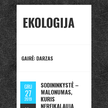
EKOLOGIJA
GAIRĖ: DARZAS
SODININKYSTĖ –
GRU
MALONUMAS,
27
KURIS
2019
NEREIKALAUJA