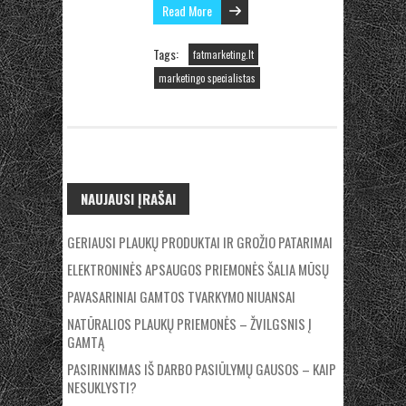
Read More
Tags:
fatmarketing.lt
marketingo specialistas
NAUJAUSI ĮRAŠAI
GERIAUSI PLAUKŲ PRODUKTAI IR GROŽIO PATARIMAI
ELEKTRONINĖS APSAUGOS PRIEMONĖS ŠALIA MŪSŲ
PAVASARINIAI GAMTOS TVARKYMO NIUANSAI
NATŪRALIOS PLAUKŲ PRIEMONĖS – ŽVILGSNIS Į
GAMTĄ
PASIRINKIMAS IŠ DARBO PASIŪLYMŲ GAUSOS – KAIP
NESUKLYSTI?