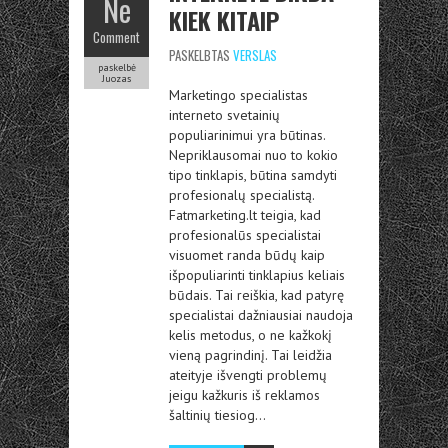
Ne
KIEK KITAIP
Comment
PASKELBTAS
VERSLAS
paskelbė
Juozas
Marketingo specialistas
interneto svetainių
populiarinimui yra būtinas.
Nepriklausomai nuo to kokio
tipo tinklapis, būtina samdyti
profesionalų specialistą.
Fatmarketing.lt teigia, kad
profesionalūs specialistai
visuomet randa būdų kaip
išpopuliarinti tinklapius keliais
būdais. Tai reiškia, kad patyrę
specialistai dažniausiai naudoja
kelis metodus, o ne kažkokį
vieną pagrindinį. Tai leidžia
ateityje išvengti problemų
jeigu kažkuris iš reklamos
šaltinių tiesiog…