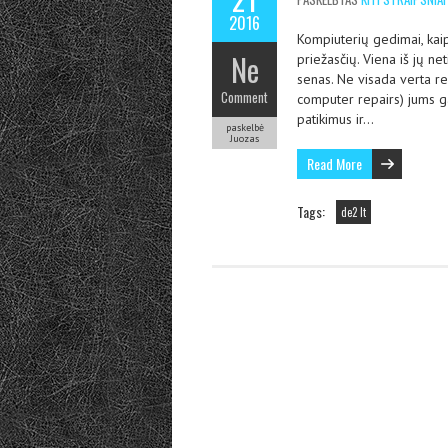
2016
Kompiuterių gedimai, kaip i
Ne
priežasčių. Viena iš jų ne
senas. Ne visada verta rem
Comment
computer repairs) jums gal
patikimus ir…
paskelbė
Juozas
Read More
Tags:
de2 lt