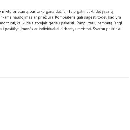
r kitų prietaisų, pasitaiko gana dažnai. Taip gali nutikti dėl įvairių
tinkama naudojimas ar priežiūra. Kompiuteris gali sugesti todėl, kad yra
ontuoti, kai kuriais atvejais geriau pakeisti. Kompiuterių remontą (angl.
i pasiūlyti įmonės ar individualiai dirbantys meistrai. Svarbu pasirinkti